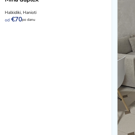
Halkidiki, Hanioti
€70
po danu
od