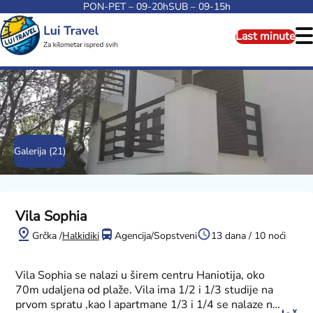
PON-PET – 09-20h
SUB – 09-15h
Last minute
Galerija (21)
Vila Sophia
Grčka /
Halkidiki
Agencija/Sopstveni
13 dana / 10 noći
Vila Sophia se nalazi u širem centru Haniotija, oko
70m udaljena od plaže. Vila ima 1/2 i 1/3 studije na
prvom spratu ,kao I apartmane 1/3 i 1/4 se nalaze na