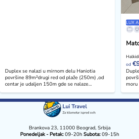
LUX A
Mato
Halkidi
€
od
Duplex se nalazi u mirnom delu Haniotia
Duplex
površine 89m²drugi red od plaže (250m) ,od
površ
centar je udaljen 150m gde se nalaze
moru 
raznovrsne prodavnice i restorani. Pozicioniran
kompl
je na drugom spratu zgrade ,na dva
se sa 
nivoa.Terasa na spratu pruža nezaboravan
koje v
pogled ka celom Haniotiu i pogledom na more
sprat
sa garniturom za uživanje . Duplex se sastoji
teras
od dnevne sobe koja je prostrana sa
sto sa
Brankova 23, 11000 Beograd, Srbija
trpezarijskim stolim i stolicama kopletno
samom
Ponedeljak - Petak:
09-20h
Subota:
09-15h
opremljenom kuhinjom sa rernom,šporetom
ka pr