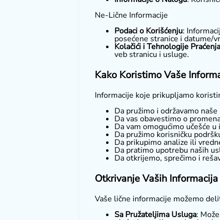
Ne-Lične Informacije
Podaci o Korišćenju
: Informaci
posećene stranice i datume/v
Kolačići i Tehnologije Praćenj
veb stranicu i usluge.
Kako Koristimo Vaše Informa
Informacije koje prikupljamo koristim
Da pružimo i održavamo naše
Da vas obavestimo o promena
Da vam omogućimo učešće u in
Da pružimo korisničku podršk
Da prikupimo analize ili vred
Da pratimo upotrebu naših us
Da otkrijemo, sprečimo i reš
Otkrivanje Vaših Informacija
Vaše lične informacije možemo delit
Sa Pružateljima Usluga
: Može