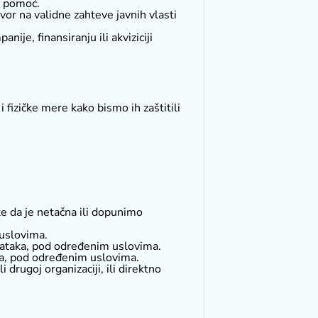
a pomoć.
vor na validne zahteve javnih vlasti
ije, finansiranju ili akviziciji
 fizičke mere kako bismo ih zaštitili
te da je netačna ili dopunimo
 uslovima.
odataka, pod određenim uslovima.
aka, pod određenim uslovima.
rugoj organizaciji, ili direktno