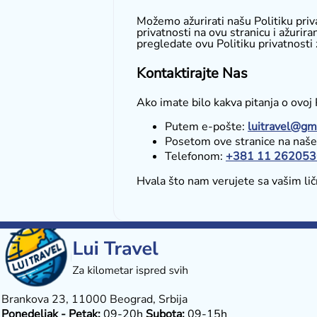
Možemo ažurirati našu Politiku pri
privatnosti na ovu stranicu i ažuri
pregledate ovu Politiku privatnosti
Kontaktirajte Nas
Ako imate bilo kakva pitanja o ovoj 
Putem e-pošte:
luitravel@gm
Posetom ove stranice na naše
Telefonom:
+381 11 262053
Hvala što nam verujete sa vašim li
Brankova 23, 11000 Beograd, Srbija
Ponedeljak - Petak:
09-20h
Subota:
09-15h