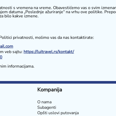
vatnosti s vremena na vreme. Obavestićemo vas o svim izmena
ranjem datuma „Poslednje ažuriranje“ na vrhu ove politike. Pre
 za bilo kakve izmene.
Politici privatnosti, molimo vas da nas kontaktirate:
ail.com
m veb sajtu:
https://luitravel.rs/kontakt/
0
čnim informacijama.
Kompanija
O nama
Subagenti
Opšti uslovi putovanja