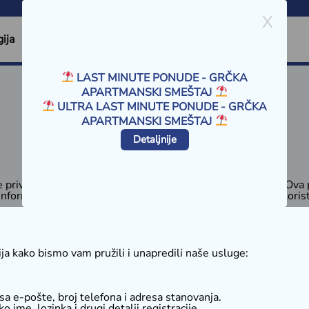
X
ija
Sv.Đorđe Regija
Grčka Hoteli
LAST MINUTE PONUDE - GRČKA
APARTMANSKI SMEŠTAJ
ULTRA LAST MINUTE PONUDE - GRČKA
APARTMANSKI SMEŠTAJ
Detaljnije
 privatnosti. Vaša privatnost nam je od izuzetne važnosti. Ova 
 informacije kada posetite našu veb stranicu
luitravel.rs
ili kori
ija kako bismo vam pružili i unapredili naše usluge:
esa e-pošte, broj telefona i adresa stanovanja.
ko ime, lozinka i drugi detalji registracije.