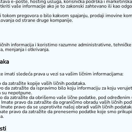
ostava e-pošte, hosting usluga, korisnička podrška i marketinšk
kriti vaše informacije ako je to zakonski zahtevano ili kao odgo
ili tokom pregovora o bilo kakvom spajanju, prodaji imovine kompan
lovanja od strane druge kompanije.
čnih informacija i koristimo razumne administrativne, tehničke i
, menjanja i otkrivanja.
taka
te imati sledeća prava u vezi sa vašim ličnim informacijama:
 da zatražite kopije vaših ličnih podataka.
o da zatražite da ispravimo bilo koju informaciju za koju veruje
da su nepotpune.
vo da zatražite da obrišemo vaše lične podatke, pod određenim
 Imate pravo da zatražite da ograničimo obradu vaših ličnih p
 Imate pravo da se usprotivite našoj obradi vaših ličnih podat
te pravo da zatražite da prenesemo podatke koje smo prikupili d
a.
sti