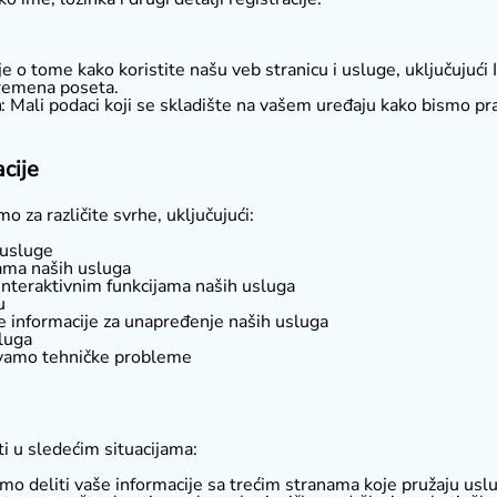
je o tome kako koristite našu veb stranicu i usluge, uključujući 
remena poseta.
a
: Mali podaci koji se skladište na vašem uređaju kako bismo prat
cije
o za različite svrhe, uključujući:
 usluge
ma naših usluga
teraktivnim funkcijama naših usluga
u
ne informacije za unapređenje naših usluga
luga
avamo tehničke probleme
i u sledećim situacijama:
mo deliti vaše informacije sa trećim stranama koje pružaju usl