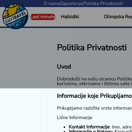
O nama
Zaposlenje
Politika Privatnosti
Last minute
Halkidiki
Olimpska Reg
Politika Privatnosti
Uvod
Dobrodošli na našu stranicu Politike
koristimo, otkrivamo i štitimo vaše
Informacije koje Prikupljamo
Prikupljamo različite vrste informac
Lične Informacije
Kontakt Informacije
: Ime, adr
Informacije o Nalogu
: Korisnič