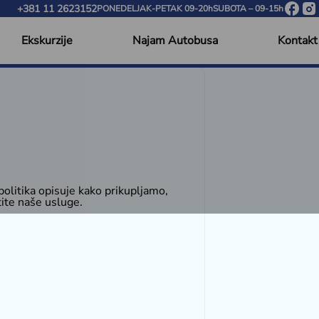
+381 11 2623152
PONEDELJAK-PETAK 09-20h
SUBOTA – 09-15h
Ekskurzije
Najam Autobusa
Kontakt
politika opisuje kako prikupljamo,
stite naše usluge.