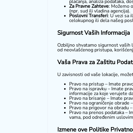
plaćanja, analiza podataka, d
Za Pravne Zahteve
: Možemo ot
(npr. sud ili vladina agencija).
Poslovni Transferi
: U vezi sa 
celokupnog ili dela našeg pos
Sigurnost Vaših Informacija
Ozbiljno shvatamo sigurnost vaših li
od neovlašćenog pristupa, korišćenja
Vaša Prava za Zaštitu Poda
U zavisnosti od vaše lokacije, može
Pravo na pristup – Imate pravo
Pravo na ispravku – Imate prav
informacije za koje verujete 
Pravo na brisanje – Imate pra
Pravo na ograničenje obrade –
Pravo na prigovor na obradu –
Pravo na prenos podataka – Ima
vama, pod određenim uslovim
Izmene ove Politike Privatno