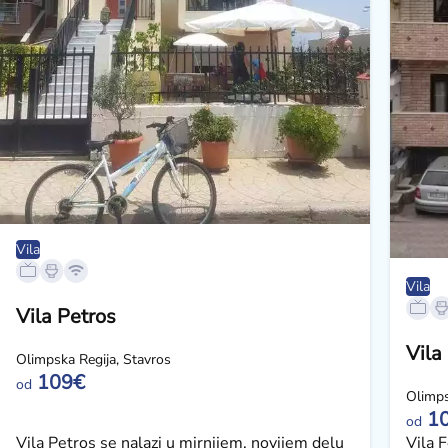
Vila
Vila
Vila Petros
Vila 
Olimpska Regija, Stavros
109€
od
Olimps
1
od
Vila Petros se nalazi u mirnijem, novijem delu
Vila 