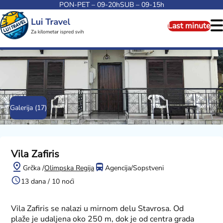
PON-PET – 09-20h
SUB – 09-15h
Last minute
Galerija (17)
Vila Zafiris
Grčka /
Olimpska Regija
Agencija/Sopstveni
13 dana / 10 noći
Vila Zafiris se nalazi u mirnom delu Stavrosa. Od
plaže je udaljena oko 250 m, dok je od centra grada