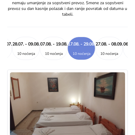
nemaju umanjenje za sopstveni prevoz. Smene za sopstveni
prevoz su dan kasnije polazak i dan ranije povratak od datuma u
tabeli.
 30.07.
28.07. - 09.08.
07.08. - 19.08.
17.08. - 29.08.
27.08. - 08.09.
06.09.
enja
10 noćenja
10 noćenja
10 noćenja
10 noćenja
10 