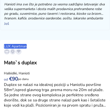
Hanioti ima sve što je potrebno za veoma sadržajno letovanje: dva
velika supermarketa i dosta malih prodavnica prehrambene robe
po gradu, suvenirnice, puno taverni i restorana, kioske sa brzom
hranom, kafiće, prodavnice garderobe, poštu, lekarske ambulante
koje prihvataju osiguranje iz Srbije, apoteke, rent-a-car agencije,
Još
pekare, picerije, ulične prodavce voća i povrća i druge robe. Tokom
letovanja u Haniotiju jedno je sigurno – ništa vam neće nedostajati.
LUX Apartman
Mato`s duplex
Halkidiki, Hanioti
€90
po danu
od
Duplex se nalazi na idealnoj poziciji u Haniotiu površine
58m²,ispred glavnog trga ,prema moru na 20m od plaže.
Sa jedne strane ovog kompleksa je perfektno sređeno
dvorište, dok se sa druge strane nalazi park kao i šetaliste
koje vodi ka plaži. Pozicioniran je na prvom spratu i pruža