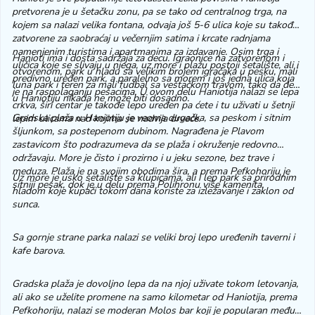
kristalno blistavog Egeja…
pretvorena je u šetačku zonu, pa se tako od centralnog trga, na
kojem sa nalazi velika fontana, odvaja još 5-6 ulica koje su takođe
zatvorene za saobraćaj u večernjim satima i krcate radnjama
namenjenim turistima i apartmanima za izdavanje. Osim trga i
Hanioti ima i dosta sadržaja za decu. Igraonice na zatvorenom i
uličica koje se slivaju u njega, uz more i plažu postoji šetalište, ali i
otvorenom, park u hladu sa velikim brojem igračaka u pesku, mali
predivno uređen park, a paralelno sa morem i još jedna ulica koja
luna park i teren za mali fudbal sa veštačkom travom, tako da deci
je na raspolaganju pešacima. U ovom delu Haniotija nalazi se lepa
u Haniotiju nikada ne može biti dosadno.
crkva, širi centar je takođe lepo uređen pa ćete i tu uživati u šetnji
Gradska plaža u Haniotiju je veoma dugačka, sa peskom i sitnim
lepim ulicama nad kojima se nadvija drveće.
šljunkom, sa postepenom dubinom. Nagrađena je Plavom
zastavicom što podrazumeva da se plaža i okruženje redovno
održavaju. More je čisto i prozirno i u jeku sezone, bez trave i
meduza. Plaža je na svojim obodima šira, a prema Pefkohoriju je
Uz more je usko šetalište sa klupicama, ali i lep park sa prirodnim
sitniji pesak, dok je u delu prema Polihronu više kamenita.
hladom koje kupači tokom dana koriste za izležavanje i zaklon od
sunca.
Sa gornje strane parka nalazi se veliki broj lepo uređenih taverni i
kafe barova.
Gradska plaža je dovoljno lepa da na njoj uživate tokom letovanja,
ali ako se uželite promene na samo kilometar od Haniotija, prema
Pefkohoriju, nalazi se moderan Molos bar koji je popularan među