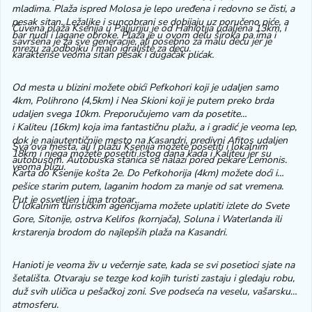
mladima. Plaža ispred Molosa je lepo uređena i redovno se čisti, a
pesak sitan. Ležaljke i suncobrani se dobijaju uz poručeno piće, a
Čuvena plaža Ksenija u Paljuriju je od Haniotija udaljena 13km, i
bar nudi i lagane obroke. Plaža je u ovom delu široka pa ima i
savršena je za sve generacije, ali posebno za malu decu jer je
mrezu za odbojku i malo igralište za decu.
karakteriše veoma sitan pesak i dugačak plićak.
Od mesta u blizini možete obići Pefkohori koji je udaljen samo
4km, Polihrono (4,5km) i Nea Skioni koji je putem preko brda
udaljen svega 10km. Preporučujemo vam da posetite
i Kaliteu (16km) koja ima fantastičnu plažu, a i gradić je veoma lep,
dok je najautentičnije mesto na Kasandri, predivni Afitos udaljen
Sva ova mesta, ali i plažu Ksenija možete posetiti i lokalnim
18km i njega možete posetiti istog dana kada i Kaliteu jer su
autobusom. Autobuska stanica se nalazi pored pekare Lemonis.
veoma blizu.
Karta do Ksenije košta 2e. Do Pefkohorija (4km) možete doći i
pešice starim putem, laganim hodom za manje od sat vremena.
Put je osvetljen i ima trotoar.
U lokalnim turističkim agencijama možete uplatiti izlete do Svete
Gore, Sitonije, ostrva Kelifos (kornjača), Soluna i Waterlanda ili
krstarenja brodom do najlepših plaža na Kasandri.
Hanioti je veoma živ u večernje sate, kada se svi posetioci sjate na
šetališta. Otvaraju se tezge kod kojih turisti zastaju i gledaju robu,
duž svih uličica u pešačkoj zoni. Sve podseća na veselu, vašarsku
atmosferu.